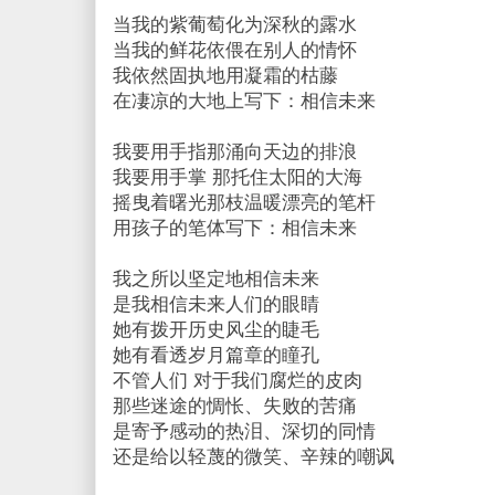
当我的紫葡萄化为深秋的露水
当我的鲜花依偎在别人的情怀
我依然固执地用凝霜的枯藤
在凄凉的大地上写下：相信未来
我要用手指那涌向天边的排浪
我要用手掌 那托住太阳的大海
摇曳着曙光那枝温暖漂亮的笔杆
用孩子的笔体写下：相信未来
我之所以坚定地相信未来
是我相信未来人们的眼睛
她有拨开历史风尘的睫毛
她有看透岁月篇章的瞳孔
不管人们 对于我们腐烂的皮肉
那些迷途的惆怅、失败的苦痛
是寄予感动的热泪、深切的同情
还是给以轻蔑的微笑、辛辣的嘲讽