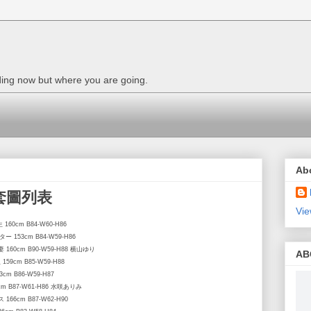
nding now but where you are going.
Ab
列套圖列表
Vie
 160cm B84-W60-H86
ター 153cm B84-W59-H86
妻 160cm B90-W59-H88 横山ゆり
AB
159cm B85-W59-H88
3cm B86-W59-H87
5cm B87-W61-H86 水咲ありみ
 166cm B87-W62-H90