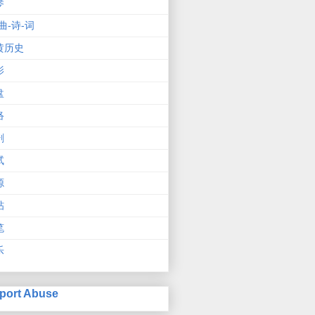
琴
曲-诗-词
黄历史
影
盘
络
剧
试
源
帖
笔
乐
port Abuse