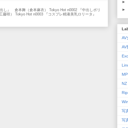
►
►
マ中出し』 倉本舞（倉本麻衣） Tokyo Hot n0002 『中出しポリ
） Tokyo Hot n0003 『コスプレ精液美乳ロリータ』
La
A
A
Exc
Lin
MP
NZ
Rip
Wi
写
写