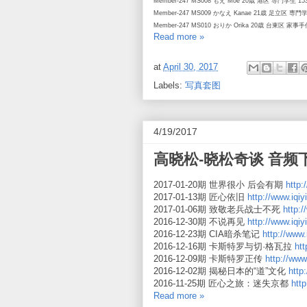
Member-247 MS008 もえ Moe 20歳 港区 専門学生 153
Member-247 MS009 かなえ Kanae 21歳 足立区 専門学
Member-247 MS010 おりか Orika 20歳 台東区 家事
Read more »
at
April 30, 2017
Labels:
写真套图
4/19/2017
高晓松-晓松奇谈 音频
2017-01-20期 世界很小 后会有期
http:
2017-01-13期 匠心依旧
http://www.iqi
2017-01-06期 致敬老兵战士不死
http:
2016-12-30期 不说再见
http://www.iqi
2016-12-23期 CIA暗杀笔记
http://www.
2016-12-16期 卡斯特罗与切·格瓦拉
htt
2016-12-09期 卡斯特罗正传
http://www
2016-12-02期 揭秘日本的“道”文化
http
2016-11-25期 匠心之旅：迷失京都
htt
Read more »