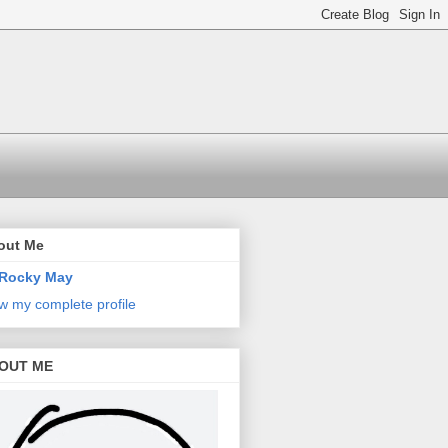
out Me
Rocky May
w my complete profile
OUT ME