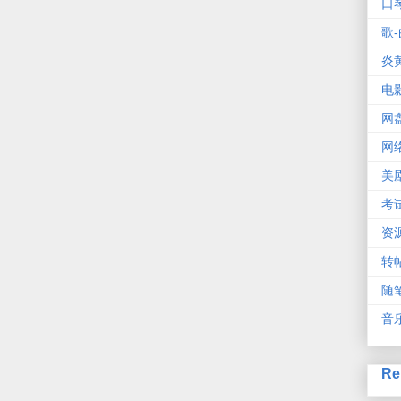
口
歌-
炎
电
网
网
美
考
资
转
随
音
Re