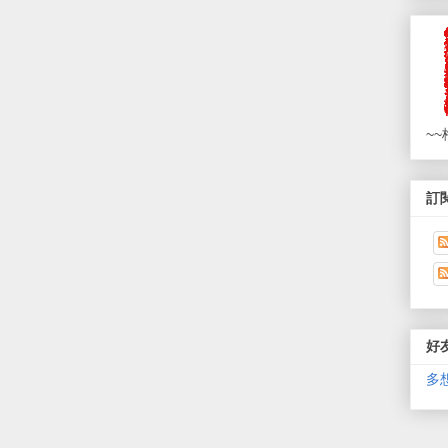
~~
訂閱
好
多