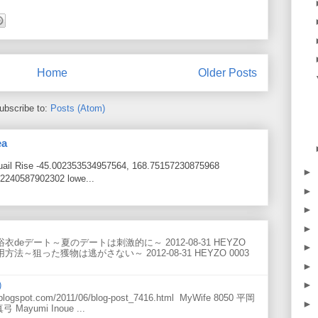
Home
Older Posts
ubscribe to:
Posts (Atom)
ea
Quail Rise -45.002353534957564, 168.75157230875968
►
2240587902302 lowe...
►
►
►
ンリ 浴衣deデート～夏のデートは刺激的に～ 2012-08-31 HEYZO
►
法～狙った獲物は逃がさない～ 2012-08-31 HEYZO 0003
►
►
)
ogspot.com/2011/06/blog-post_7416.html MyWife 8050 平岡
►
弓 Mayumi Inoue ...