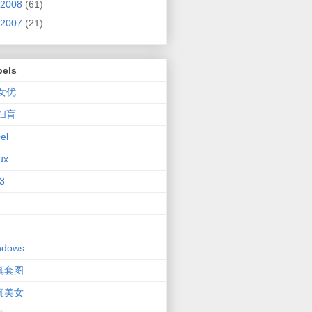
2008
(61)
2007
(21)
bels
V女优
V扫盲
el
ux
3
ndows
真套图
真美女