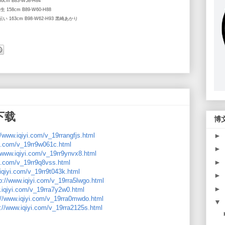
6cm B83-W58-H84
生 158cm B89-W60-H88
手伝い 163cm B98-W62-H93 黒崎あかり
下载
博
//www.iqiyi.com/v_19rrangfjs.html
►
yi.com/v_19rr9w061c.html
►
//www.iqiyi.com/v_19rr9ynvx8.html
►
yi.com/v_19rr9q8vss.html
iqiyi.com/v_19rr9t043k.html
►
p://www.iqiyi.com/v_19rra5lwgo.html
►
.iqiyi.com/v_19rra7y2w0.html
://www.iqiyi.com/v_19rra0mwdo.html
▼
p://www.iqiyi.com/v_19rra2125s.html