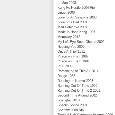
Ip Man 2008
Kung Fu Hustle 2004 Rip
Linger 2008
Love for All Seasons 2003
Love on a Diet 2001
Mad Detective 2007
Made In Hong Kong 1997
Motorway 2012
My Left Eye Sees Ghosts 2002
Needing You 2000
Once A Thief 1991
Prison on Fire I 1987
Prison on Fire II 1991
PTU 2003
Romancing In Thin Air 2012
Rouge 1988
Running on Karma 2003
Running Out Of Time 1999
Running Out Of Time 2 2001
Second Time Around 2002
Shanghai 2010
Shaolin Socce 2001
Sparrow 2008 Rip
Tactical Unit Comrades In Arms 2009