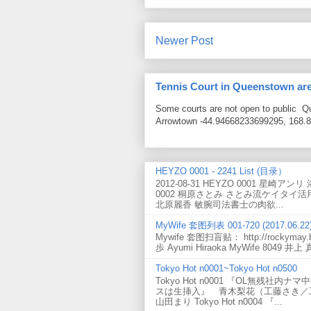
Newer Post
Tennis Court in Queenstown ar
Some courts are not open to public 
Arrowtown -44.94668233699295, 168.8
HEYZO 0001 - 2241 List (目录）
2012-08-31 HEYZO 0001 星崎ア
0002 桐原さとみ さとみ流ケイタイ活用方
北原麗香 敏腕司法書士の肉欲...
MyWife 套图列表 001-720 (2017.06.22
Mywife 套图扫盲贴： http://rockymay.bl
歩 Ayumi Hiraoka MyWife 8049 井上 真
Tokyo Hot n0001~Tokyo Hot n0500
Tokyo Hot n0001 『OL無残社内ナ
スは生挿入』 青木梨花（工藤さき／工藤咲
山田まり Tokyo Hot n0004 『...