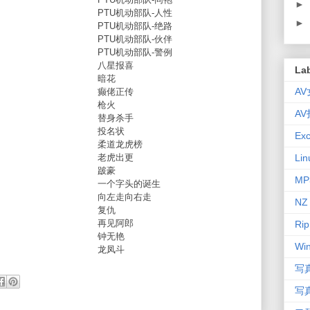
►
PTU机动部队-人性
►
PTU机动部队-绝路
PTU机动部队-伙伴
PTU机动部队-警例
八星报喜
La
暗花
A
癫佬正传
枪火
A
替身杀手
投名状
Exc
柔道龙虎榜
老虎出更
Lin
跛豪
MP
一个字头的诞生
向左走向右走
NZ
复仇
再见阿郎
Rip
钟无艳
Wi
龙凤斗
写
写