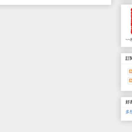
~~
訂閱
好
多