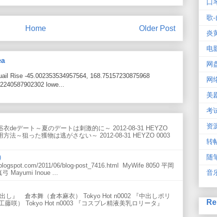
口
歌-
Home
Older Post
炎
电
ea
网
Quail Rise -45.002353534957564, 168.75157230875968
网
2240587902302 lowe...
美
考
资
ンリ 浴衣deデート～夏のデートは刺激的に～ 2012-08-31 HEYZO
法～狙った獲物は逃がさない～ 2012-08-31 HEYZO 0003
转
随
)
ogspot.com/2011/06/blog-post_7416.html MyWife 8050 平岡
音
弓 Mayumi Inoue ...
マ中出し』 倉本舞（倉本麻衣） Tokyo Hot n0002 『中出しポリ
Re
） Tokyo Hot n0003 『コスプレ精液美乳ロリータ』