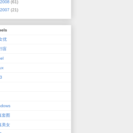
2008
(61)
2007
(21)
bels
V女优
V扫盲
el
ux
3
ndows
真套图
真美女