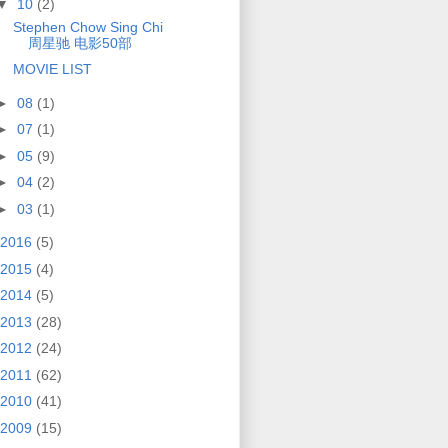
▼
10
(2)
Stephen Chow Sing Chi
周星驰 电影50部
MOVIE LIST
►
08
(1)
►
07
(1)
►
05
(9)
►
04
(2)
►
03
(1)
2016
(5)
2015
(4)
2014
(5)
2013
(28)
2012
(24)
2011
(62)
2010
(41)
2009
(15)