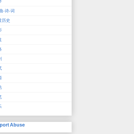
琴
曲-诗-词
黄历史
影
盘
络
剧
试
源
帖
笔
乐
port Abuse