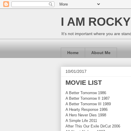
I AM ROCKY
It's not important where you are sta
Home
About Me
10/01/2017
MOVIE LIST
A Better Tomorrow 1986
A Better Tomorrow II 1987
A Better Tomorrow III 1989
A Hearty Response 1986
A Hero Never Dies 1998
A Simple Life 2011
After This Our Exile DirCut 2006