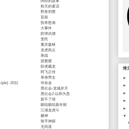
阿郎的故事
秋天的童话
野兽刑警
盲探
投奔怒海
大事件
防弹武僧
笼民
重庆森林
龙虎风云
寒战
甜蜜蜜
卧虎藏龙
博
阿飞正传
单身男女
►
iple) -2011
夺命金
►
黑社会-龙城岁月
►
黑社会2-以和为贵
F
新不了情
►
呖咕呖咕新年财
►
江湖龙虎斗
赌神
▼
辣手神探
无间道