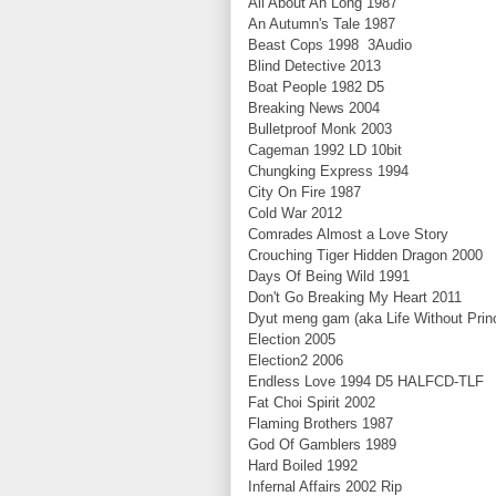
All About Ah Long 1987
An Autumn's Tale 1987
Beast Cops 1998 3Audio
Blind Detective 2013
Boat People 1982 D5
Breaking News 2004
Bulletproof Monk 2003
Cageman 1992 LD 10bit
Chungking Express 1994
City On Fire 1987
Cold War 2012
Comrades Almost a Love Story
Crouching Tiger Hidden Dragon 2000
Days Of Being Wild 1991
Don't Go Breaking My Heart 2011
Dyut meng gam (aka Life Without Princ
Election 2005
Election2 2006
Endless Love 1994 D5 HALFCD-TL
Fat Choi Spirit 2002
Flaming Brothers 1987
God Of Gamblers 1989
Hard Boiled 1992
Infernal Affairs 2002 Rip