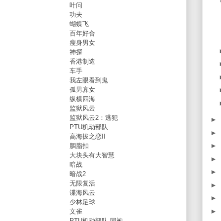
叶问
功夫
蝴蝶飞
百年好合
瘦身男女
神探
香港制造
车手
我左眼看到鬼
孤男寡女
纵横四海
监狱风云
监狱风云2：逃犯
►
PTU机动部队
►
高海拔之恋II
►
胭脂扣
大块头有大智慧
►
暗战
►
暗战2
无限复活
►
谍海风云
►
少林足球
►
文雀
PTU机动部队-同袍