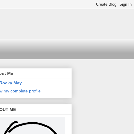
out Me
Rocky May
w my complete profile
OUT ME