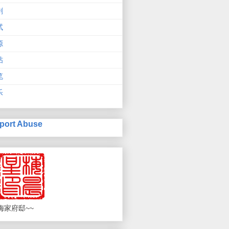
剧
试
源
帖
笔
乐
port Abuse
梅家府邸~~