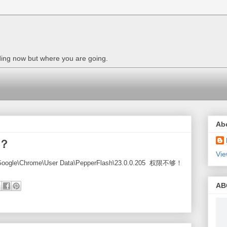
nding now but where you are going.
Ab
件？
Vie
oogle\Chrome\User Data\PepperFlash\23.0.0.205 权限不够！
AB