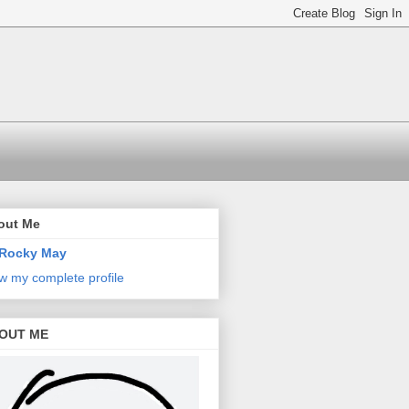
out Me
Rocky May
w my complete profile
OUT ME