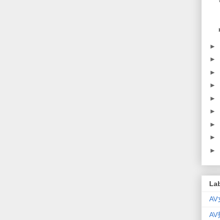
►
►
►
►
►
►
►
►
►
La
A
A