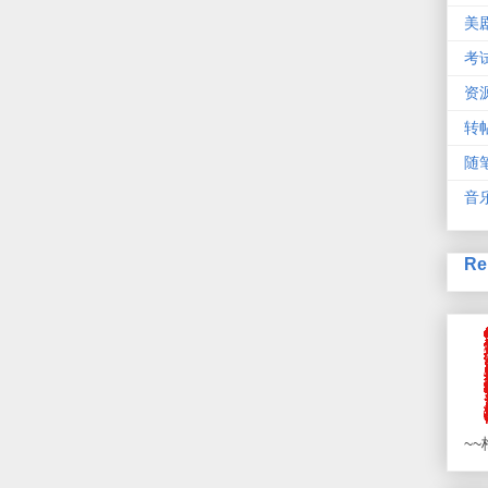
美
考
资
转
随
音
Re
~~