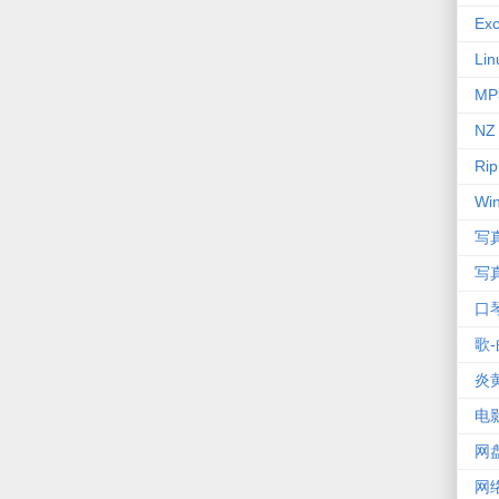
Exc
Lin
MP
NZ
Rip
Wi
写
写
口
歌-
炎
电
网
网