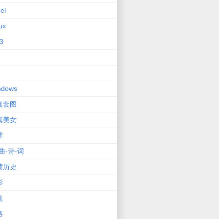
el
ux
3
ndows
真套图
真美女
琴
曲-诗-词
黄历史
影
盘
络