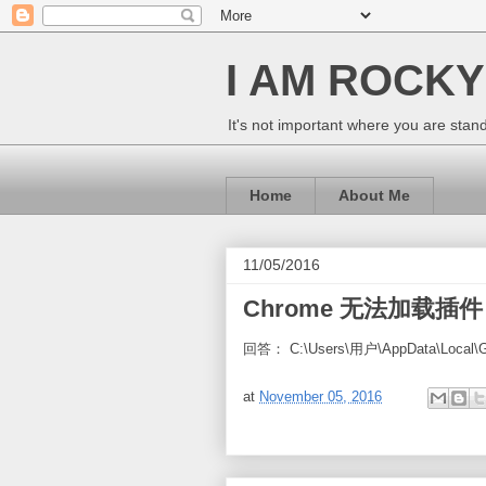
I AM ROCKY
It's not important where you are sta
Home
About Me
11/05/2016
Chrome 无法加载插
回答： C:\Users\用户\AppData\Local\G
at
November 05, 2016