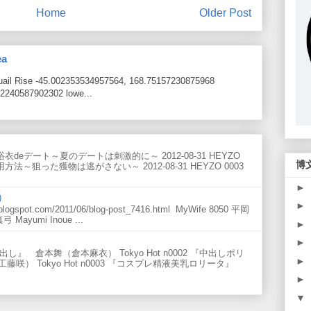
Home
Older Post
ea
Quail Rise -45.002353534957564, 168.75157230875968
2240587902302 lowe...
ンリ 浴衣deデート～夏のデートは刺激的に～ 2012-08-31 HEYZO
博
法～狙った獲物は逃がさない～ 2012-08-31 HEYZO 0003
►
)
►
ogspot.com/2011/06/blog-post_7416.html MyWife 8050 平岡
弓 Mayumi Inoue ...
►
►
マ中出し』 倉本舞（倉本麻衣） Tokyo Hot n0002 『中出しポリ
►
） Tokyo Hot n0003 『コスプレ精液美乳ロリータ』
►
▼