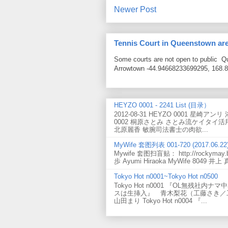
Newer Post
Tennis Court in Queenstown ar
Some courts are not open to public 
Arrowtown -44.94668233699295, 168.8
HEYZO 0001 - 2241 List (目录）
2012-08-31 HEYZO 0001 星崎ア
0002 桐原さとみ さとみ流ケイタイ活用方
北原麗香 敏腕司法書士の肉欲...
MyWife 套图列表 001-720 (2017.06.22
Mywife 套图扫盲贴： http://rockymay.bl
歩 Ayumi Hiraoka MyWife 8049 井上 真
Tokyo Hot n0001~Tokyo Hot n0500
Tokyo Hot n0001 『OL無残社内ナ
スは生挿入』 青木梨花（工藤さき／工藤咲
山田まり Tokyo Hot n0004 『...