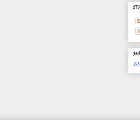
訂閱
好
多