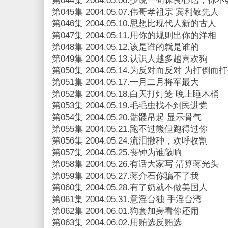
第044集 2004.05.06.少说一句昧良心话，你
第045集 2004.05.07.伟哥孝祖宗 宾利敬先人
第046集 2004.05.10.思想比现代人新的古人
第047集 2004.05.11.用你的规则出你的洋相
第048集 2004.05.12.该是谁的就是谁的
第049集 2004.05.13.认识人越多越喜欢狗
第050集 2004.05.14.为反对而反对 为打倒而
第051集 2004.05.17.一月二月将军最大
第052集 2004.05.18.白天打灯笼 晚上睡木桶
第053集 2004.05.19.毛毛虫找不到民进党
第054集 2004.05.20.骷髅吊起 显示骨气
第055集 2004.05.21.跑不过熊但跑得过你
第056集 2004.05.24.流泪撒种，欢呼收割
第057集 2004.05.25.丧钟为谁敲响
第058集 2004.05.26.有话大家写 清算蒋光头
第059集 2004.05.27.蒋介石你骗不了我
第060集 2004.05.28.有了奶就不做美国人
第061集 2004.05.31.意淫台独 手淫台湾
第062集 2004.06.01.狗套加身看你还闹
第063集 2004.06.02.用贿选反贿选