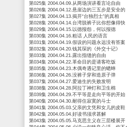
第025集 2004.04.09.从两场演讲看言论自由
第026集 2004.04.12.悬崖边的三五步是安全的
第027集 2004.04.13.揭开“台独烈士”的真相
第028集 2004.04.14.台湾脱裤子比你想像得快
第029集 2004.04.15.以德报怨，何以报德
第030集 2004.04.16.粗话 人民的语言
第031集 2004.04.19.假设的问题永远没有答案
第032集 2004.04.20.钱其琛的《外交十记》
第033集 2004.04.21.露出指缝的自由
第034集 2004.04.22.革命目的是请客吃饭
第035集 2004.04.23.木偶奇遇记里的蟋蟀
第036集 2004.04.26.没裤子穿和造原子弹
第037集 2004.04.27.爱迪生的失败发明
第038集 2004.04.28.阿拉丁神灯和卫生棉
第039集 2004.04.29.不平等是走向平等的开始
第040集 2004.04.30.耐得住寂寞的斗士
第041集 2004.05.03.父亲的文凭和女儿的皮鞋
第042集 2004.05.04.好读书须求甚解
第043集 2004.05.05.马克思主义在三层楼展开