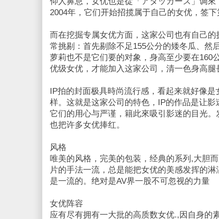
仰人鼻息，女优也是從「アタッカーズ」调來
2004年，它们开始招揽属于自己的女优，签
而在挖掘专属女优方面，这家公司也有自己的执着，
常挑剔：首先剔除不足155公分的矮冬瓜、然
萝莉也不是它们要的对象，身高至少要在160
优级女优，才能加入这家公司，清一色身高腿
IP拍的封面极具時尚流行感，看起来就好像
样。这就是这家公司的特色，IP的作品是让
它们的用心与严谨，籍此來吸引影迷的目光。
也把许多女优捧红。
风格
唯美的风格，完美的包装，经典的系列,大胆而
片的手法一流，总是能把女优的美感发挥的淋
是一流的。绝对是AV界一股不可忽视的力量
女优阵容
应有尽有拥有一大批的高质数女优.,因自身的素