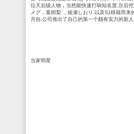
位天后级人物，当然能快速打响知名度.尔后
メグ，葉樹梨 ，綾瀬しおり.以及S1移籍而来的
月份,公司推出了自己的第一个颇有实力的新
当家明星