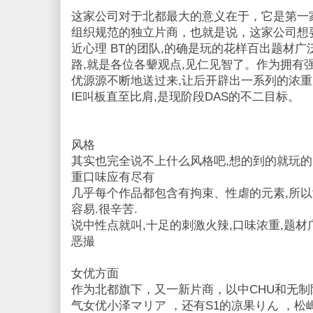
这家公司对于北都最大的意义在于，它是第一
组织规范的独立片商，也就是说，这家公司想
近心理 BT的团队,的确是玩的花样百出题材广
路,就是各位各颦观点,见仁见智了。作为拥有
优源源不断地送过来,让后开辟出一系列的浓重
IE叫板直至比肩,是现阶段DAS的不二目标。
风格
其实也完全说不上什么风格吧,想的到的就玩的出而已,剃
重口味应有尽有
几乎每个作品都包含有拘束、性虐的元素,所以
容易.很辛苦.
说中性点就叫,十足的刺激火辣,口味浓重,题材
恶撮
女优方面
作为北都旗下，又一新片商，以中CHU和无
气女优小泽マリア ，还有S1的凉果りん ，松