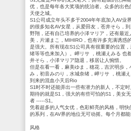
优，也是每年各大奖项的统治者。众多的出色
天使之城。
S1公司成立年头不多于2004年年底加入AV
的很多知名AV女星，从爱田友，苍井そら，
野翔，还有自己培养的小泽マリア，还有最近
美，片瀬まこ，MIHIRO，也有许多充满诱
是强大。所有现在S1公司具有很重要的位置
绪等等也来加入）。岬リサ ，桃瀬えみる 也
井そら，小泽マリア隐退，移居让人惋惜。
但是在看一看，麻美ゆま，穂花，吉沢明歩，小
み，初音みのり，水城奈绪，岬リサ ，桃瀬
到来的混血小天后Rio
S1时不时还能弄出一些有潜力的新人，不定
期待的就是S1，强大的有些可怕的S1，美女
者 -----S1。
凭着超多的人气女优，色彩鲜亮的风格，明快
的系列，在AV界的地位无可动摇。每个月都
风格