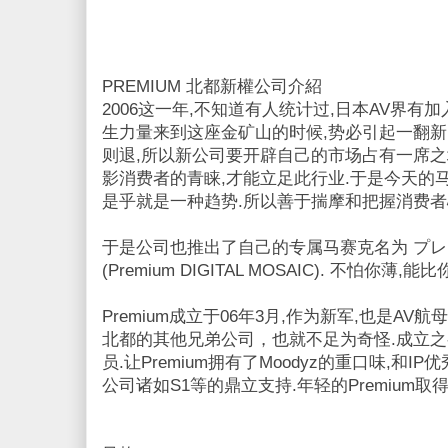
PREMIUM 北都新權公司介紹
2006这一年,不知道有人统计过,日本AV界有
生力量来到这座金矿山的时候,势必引起一翻新
则退,所以新公司要开辟自己的市场占有一席之
影消费者的青睐,才能立足此行业.于是今天的马
是乎就是一种趋势.所以善于揣摩和把握消费
于是公司也推出了自己的专属马赛克名为 プ
(Premium DIGITAL MOSAIC). 不怕你
Premium成立于06年3月,作为新军,也是A
北都的其他兄弟公司，也就不足为奇怪.成立之
员.让Premium拥有了Moodyz的重口味,和
公司诸如S1等的鼎立支持.年轻的Premium