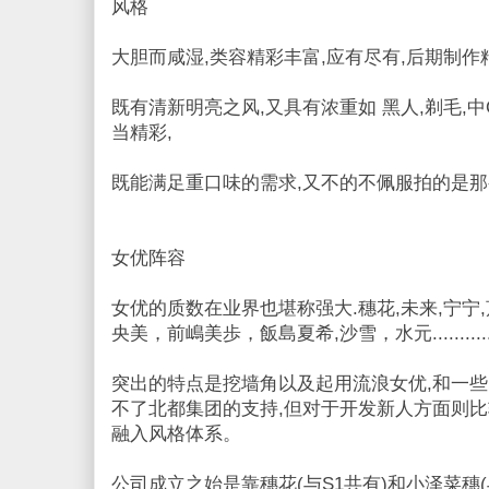
风格
大胆而咸湿,类容精彩丰富,应有尽有,后期制作
既有清新明亮之风,又具有浓重如 黑人,剃毛,中
当精彩,
既能满足重口味的需求,又不的不佩服拍的是那
女优阵容
女优的质数在业界也堪称强大.穗花,未来,宁宁,
央美，前嶋美歩，飯島夏希,沙雪，水元...........
突出的特点是挖墙角以及起用流浪女优,和一
不了北都集团的支持,但对于开发新人方面则比
融入风格体系。
公司成立之始是靠穗花(与S1共有)和小泽菜穗(与