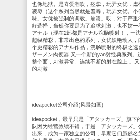
也像地狱。是喜爱潮吹，痉挛，玩弄女优，虐
凌辱（这个系列当然就是羞辱，玩弄女优。小
味。女优被强制的调教。崩溃。哎，对于严重
好选择，当然你要是为了追求刺激，也不妨一
アナル（现在2部都是アナル浣肠喷射！，一
超级精彩，非常出色的系列，女优妖艳动人，
个更精彩的アナル作品，浣肠喷射的终极之选
ザーメン肉便器 又一个新的yan射经典系列
整个面，刺激异常。连续不断的射在脸上 。
的刺激
ideapocket公司介紹(风景如画)
ideapocket，最早只是「アタッカーズ」
队因为经营效绩不错，于是「アタッカーズ」公
出來，成为一家独立的公司，早期它们虽然名