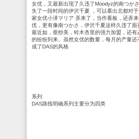
女优，又最新出现了久违了Moodyz的南つか
失了一段时间的伊沢千夏 ，可以看出北都对于
家女优小泽マリア 弄来了，当作看板，还弄来几
优，更有像南つかさ，伊沢千夏这样久违了面
最近如，亜纱美，铃木杏里的强力加盟，还有
的纷纷到来。虽然女优的数量，每月的产量还
成了DAS的风格
系列
DAS路线明确系列主要分为四类