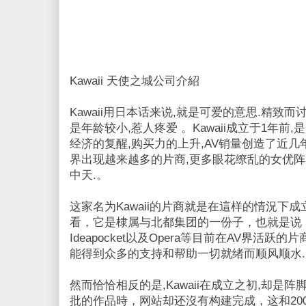
Kawaii 天使之城公司介紹
Kawaii用日本话来说,就是可爱的意思.精致
是年龄较小,惹人疼爱 。Kawaii成立于1年前
经济的复醒,购买力的上升,AV销量创造了近几
界出现越来越多的片商,更多眼花缭乱的女优阵
中天.。
这家名为Kawaii的片商就是在這样的情況下
看，它是棣属与北都集团的一份子，也就是说，它与M
Ideapocket以及Opera等目前在AV界活
能得到众多的支持和帮助一切就绪而顺风顺水.
然而恰恰相反的是,Kawaii在成立之初,却是
批的作品時，网站却还沒有构建完成，这和2004年