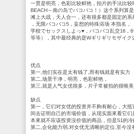
一贯是明亮，色彩比较鲜艳，拍片的手法比较唯美
BEACH～南の岛でパコパコ！）这个系列算
滩上大战，天人合一，还有很多都是固定的系
，无限バコバコ5，妄想的特殊浴场 本指名，
学校でセックスしよっ♥，バコバコ乱交16，
等等），其中最经典的是Wギリギリモザイク
优点
第一,他们实在是太有钱了,而有钱就是有实力
第二,场景干净，明亮，色彩鲜艳，
第三,就是人气女优很多，片子常被拍的很唯美
缺点
第一，它们对女优的投资并不夠有耐心，大抵
间去证明自己的市場价值，从现实面來看它们
本來就不应该投资沒价值的商品，但是S1的冷
第二,企化能力弱.对女优无清晰的定位.至今