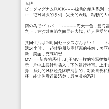
无限
ビッグマグナムFUCK-------经典的绝叫
止，绝对刺激的系列，完美的表现，精彩的大
南の岛でパコパコ！----------海天一色，
之下，在沙滩岛屿之间展开大战，给人最爱的
共同生活は24时间セックスざんまい！-----
活24小时，一起体验肌肤零距离的接触，美
新，美丽，充满幻想
MV------新兴的系列，利用MV一样的特写
示，片中主要针对插入，下体进行特写。上来
弄，系列的风格还是比较清新的，对於喜爱私
择，能让你看得最清楚，最刺激的系列