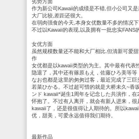
劣势方面
作为新公司Kawaii的成绩是不错,但小公司又
大厂比较,差距还很大。
在弱肉强食的今天,本身女优数量不多的情况下
不过以Kawaii的表现,以及拥有一批忠实FANS的
女优方面
虽然规模数量还不能和大厂相比.但清新可爱甜
作
女优都是以kawaii类型的为主。其中最有代
隐退了，其中还有篠原もえ，佐藤ひろ美等等
なお也都是这里的匆匆过客，最近完成了三巨头
若菜ひかる。不过超可惜的就是大桥未久~香坂
ンド kawaii*诞生1周年を记念した共演作，在2
怀抱了。不过有人离开，就会有新人进来，很
kawaii了，还是很值得让人期待的。所以kawai
优，甜美，可爱永远值得我们期待。
最新作品