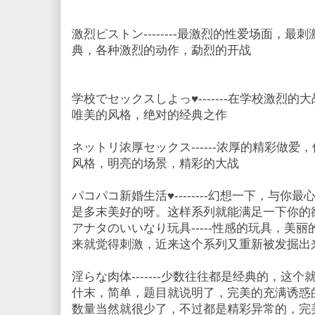
激烈ピストン--------最激烈的性爱场面，
典，各种激烈的动作，勐烈的开战
学校でセックスしよっ♥-------在学校激烈
唯美的风格，绝对的经典之作
ネットリ浓厚セックス------浓厚的精彩做
风格，明亮的场景，精彩的大战
パコパコ新婚生活♥--------幻想一下，与
是多末美好的呀。这样系列就能满足一下你的
アナタのいいなり玩具-----性感的玩具，美
来就觉得刺激，近来这个系列又重新被发掘出
淫らな肉体-------少数往往都是经典的，这
什末，简单，题目就说明了，完美的充满诱惑
数量当然就很少了，不过都是精彩异常的，完