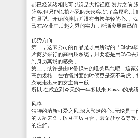
都已经就绪相比可以說是大相径庭.发片之前,
阵容,但只能以掺不忍睹来形容.除了高原彩,其
销量型。开始的挫折并没有击挎年轻的心.，Ka
己在AV业中后起之秀的实力，渐渐突显自己的
优势方面
第一，这家公司的作品是才用所谓的「Digita
片商所采行的高画质系统，只要您是用DVD
到身历其境的感受 。
第二，或许是由IP带起來的唯美风气吧，這
高的規格，在拍攝封面的时候更是毫不马虎，
杂志走出來的女主角一般 。
所以,在成立到今天的一年多以来,Kawaii的
风格
独特的清新可爱之风,深入影迷的心..无论是
的大桥未久，以及香坂百合，若菜ひかる等等。无
的注解。