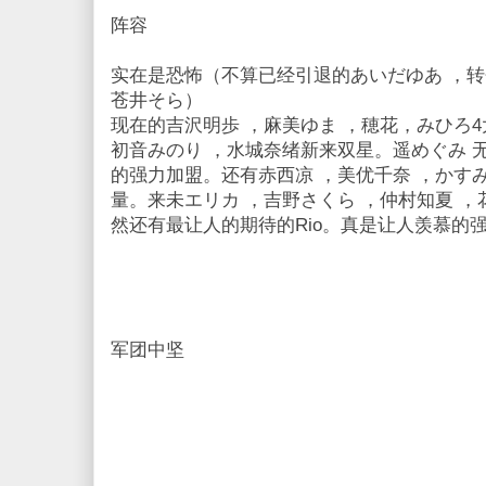
阵容
实在是恐怖（不算已经引退的あいだゆあ ，
苍井そら）
现在的吉沢明歩 ，麻美ゆま ，穂花，みひろ
初音みのり ，水城奈绪新来双星。遥めぐみ 
的强力加盟。还有赤西凉 ，美优千奈 ，かす
量。来未エリカ ，吉野さくら ，仲村知夏 ，
然还有最让人的期待的Rio。真是让人羡慕的
军团中坚