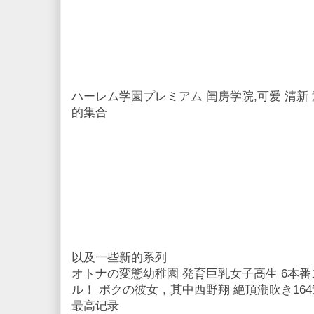
ハーレム学園プレミアム 闺房学院,可爱 清新 
的集合
以及一些新的系列
オトナの変態幼稚園 発育巨乳女子高生 6本
ル！ ボクの彼女，其中西野翔 絶頂潮吹き16
最高记录