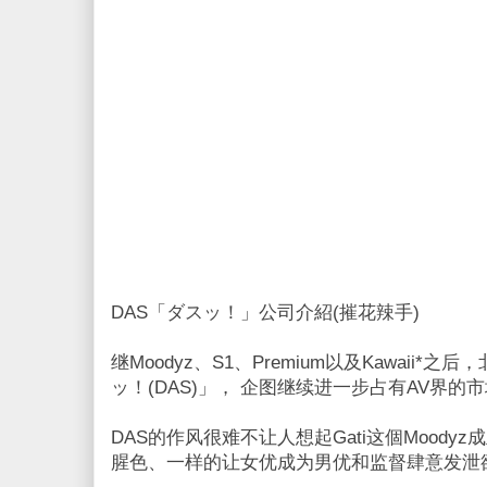
DAS「ダスッ！」公司介紹(摧花辣手)
继Moodyz、S1、Premium以及Kawaii
ッ！(DAS)」， 企图继续进一步占有AV界的市
DAS的作风很难不让人想起Gati这個Mood
腥色、一样的让女优成为男优和监督肆意发泄