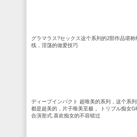
グラマラス?セックス这个系列的2部作品堪
线，淫荡的做爱技巧
ディープインパクト 超唯美的系列，这个系
都是超美的，片子唯美至极 。トリプル痴女GR
合演形式.喜欢痴女的不容错过