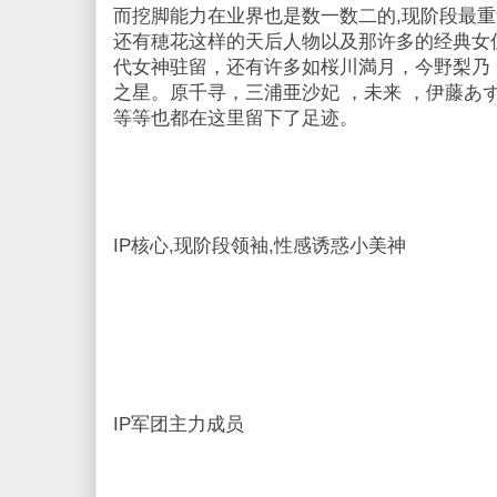
而挖脚能力在业界也是数一数二的,现阶段最
还有穂花这样的天后人物以及那许多的经典女
代女神驻留，还有许多如桜川満月，今野梨乃 
之星。原千寻，三浦亜沙妃 ，未来 ，伊藤あず
等等也都在这里留下了足迹。
IP核心,现阶段领袖,性感诱惑小美神
IP军团主力成员