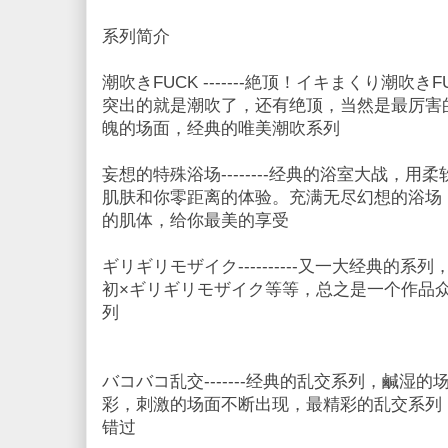
系列简介
潮吹きFUCK -------絶顶！イキまくり潮吹
突出的就是潮吹了，还有绝顶，当然是最厉害
魄的场面，经典的唯美潮吹系列
妄想的特殊浴场--------经典的浴室大战，
肌肤和你零距离的体验。充满无尽幻想的浴场
的肌体，给你最美的享受
ギリギリモザイク----------又一大经典的
初×ギリギリモザイク等等，总之是一个作品
列
バコバコ乱交-------经典的乱交系列，鹹湿
彩，刺激的场面不断出现，最精彩的乱交系列
错过